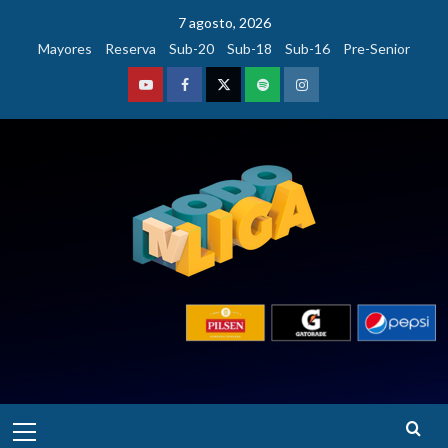
Saltar
7 agosto, 2026
al
Mayores
Reserva
Sub-20
Sub-18
Sub-16
Pre-Senior
contenido
Youtube
Facebook
Twitter
Podcast
Instagram
Menú
principal