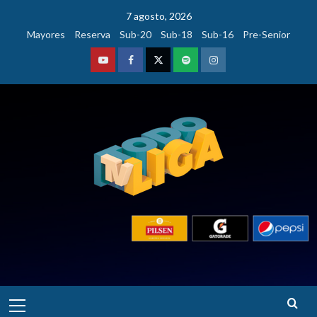
Saltar
7 agosto, 2026
al
Mayores
Reserva
Sub-20
Sub-18
Sub-16
Pre-Senior
contenido
Youtube
Facebook
Twitter
Podcast
Instagram
Menú
principal