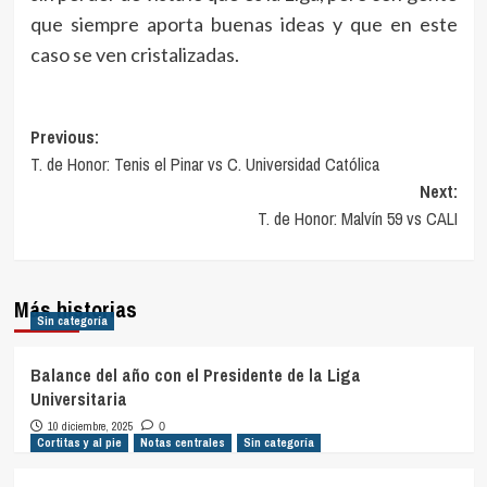
que siempre aporta buenas ideas y que en este
caso se ven cristalizadas.
Navegación
Previous:
T. de Honor: Tenis el Pinar vs C. Universidad Católica
de
Next:
entradas
T. de Honor: Malvín 59 vs CALI
Más historias
Sin categoría
Balance del año con el Presidente de la Liga
Universitaria
10 diciembre, 2025
0
Cortitas y al pie
Notas centrales
Sin categoría