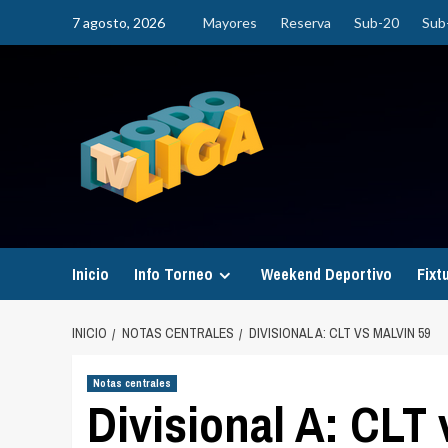
Saltar
7 agosto, 2026
Mayores
Reserva
Sub-20
Sub
al
contenido
Inicio
Info Torneo
Weekend Deportivo
Fixt
INICIO
NOTAS CENTRALES
DIVISIONAL A: CLT VS MALVIN 59
Notas centrales
Divisional A: CLT 