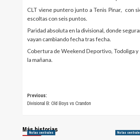
CLT viene puntero junto a Tenis Pinar, con s
escoltas con seis puntos.
Paridad absoluta en la divisional, donde segu
vayan cambiando fecha tras fecha.
Cobertura de Weekend Deportivo, Todoliga y El
la mañana.
Navegación
Previous:
Divisional B: Old Boys vs Crandon
de
entradas
Más historias
Notas centrales
Notas central