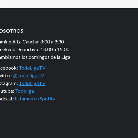
OSOTROS
mino A La Cancha: 8:00 a 9:30
ekend Deportivo: 13:00 a 15:00
mbiamos los domingos de la Liga
acebook:
TodoLigaTV
itter:
@TodoLigaTV
stagram:
TodoLigaTV
utube:
Todoliga
dcast:
Estamos en Spotify