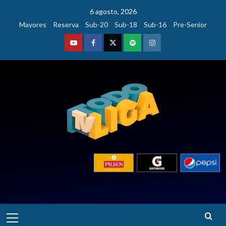
Saltar
6 agosto, 2026
al
Mayores
Reserva
Sub-20
Sub-18
Sub-16
Pre-Senior
contenido
Youtube
Facebook
Twitter
Podcast
Instagram
Menú
principal