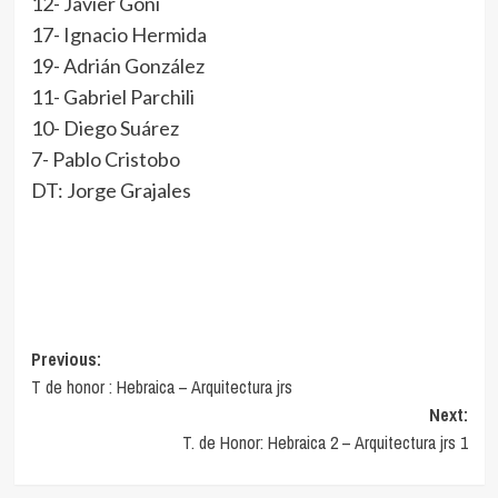
12- Javier Goñi
17- Ignacio Hermida
19- Adrián González
11- Gabriel Parchili
10- Diego Suárez
7- Pablo Cristobo
DT: Jorge Grajales
Navegación
Previous:
T de honor : Hebraica – Arquitectura jrs
de
Next:
entradas
T. de Honor: Hebraica 2 – Arquitectura jrs 1