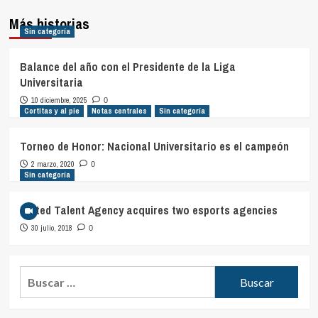
Más historias
Sin categoría
Balance del año con el Presidente de la Liga
Universitaria
10 diciembre, 2025
0
Cortitas y al pie
Notas centrales
Sin categoría
Torneo de Honor: Nacional Universitario es el campeón
2 marzo, 2020
0
Sin categoría
United Talent Agency acquires two esports agencies
30 julio, 2018
0
Buscar: