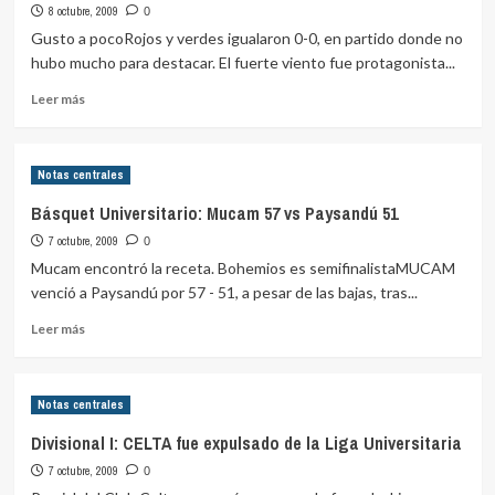
8 octubre, 2009
vs
0
Olimar
Gusto a pocoRojos y verdes igualaron 0-0, en partido donde no
70
hubo mucho para destacar. El fuerte viento fue protagonista...
Leer
Leer más
más
sobre
Sub
Notas centrales
20
Divisional
Básquet Universitario: Mucam 57 vs Paysandú 51
A:
7 octubre, 2009
Independiente
0
0
Mucam encontró la receta. Bohemios es semifinalistaMUCAM
–
venció a Paysandú por 57 - 51, a pesar de las bajas, tras...
Urunday
Leer
0
Leer más
más
sobre
Básquet
Notas centrales
Universitario:
Mucam
Divisional I: CELTA fue expulsado de la Liga Universitaria
57
7 octubre, 2009
vs
0
Paysandú