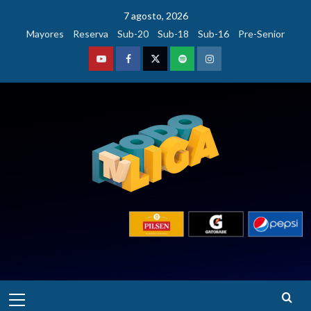
Saltar
7 agosto, 2026
al
Mayores
Reserva
Sub-20
Sub-18
Sub-16
Pre-Senior
contenido
Youtube
Facebook
Twitter
Podcast
Instagram
Menú
principal