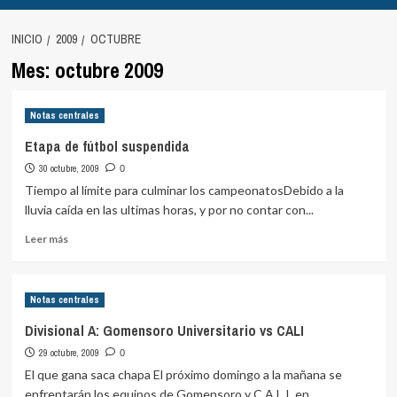
INICIO
2009
OCTUBRE
Mes:
octubre 2009
Notas centrales
Etapa de fútbol suspendida
30 octubre, 2009
0
Tiempo al límite para culminar los campeonatosDebido a la
lluvia caída en las ultimas horas, y por no contar con...
Leer
Leer más
más
sobre
Etapa
Notas centrales
de
fútbol
Divisional A: Gomensoro Universitario vs CALI
suspendida
29 octubre, 2009
0
El que gana saca chapa El próximo domingo a la mañana se
enfrentarán los equipos de Gomensoro y C.A.L.I, en...