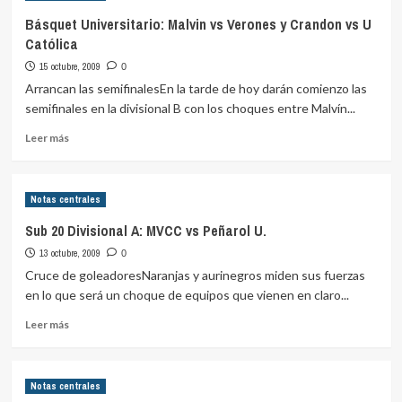
Divisional
Básquet Universitario: Malvin vs Verones y Crandon vs U
A:
Católica
MVCC
3
15 octubre, 2009
0
–
Arrancan las semifinalesEn la tarde de hoy darán comienzo las
Peñarol
semifinales en la divisional B con los choques entre Malvín...
U.
1
Leer
Leer más
más
sobre
Básquet
Notas centrales
Universitario:
Malvin
Sub 20 Divisional A: MVCC vs Peñarol U.
vs
13 octubre, 2009
Verones
0
y
Cruce de goleadoresNaranjas y aurinegros miden sus fuerzas
Crandon
en lo que será un choque de equipos que vienen en claro...
vs
Leer
U
Leer más
más
Católica
sobre
Sub
Notas centrales
20