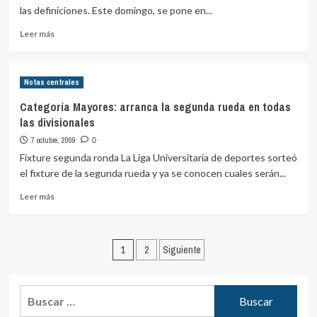
de
las definiciones. Este domingo, se pone en...
mayores
Leer
Leer más
más
sobre
Divisional
Notas centrales
A:
C.
Categoría Mayores: arranca la segunda rueda en todas
Universidad
las divisionales
Católica
vs
7 octubre, 2009
0
Náutico
Fixture segunda ronda La Liga Universitaria de deportes sorteó
el fixture de la segunda rueda y ya se conocen cuales serán...
Leer
Leer más
más
sobre
Categoría
Paginación
Mayores:
1
2
Siguiente
arranca
de
la
entradas
segunda
Buscar:
rueda
en