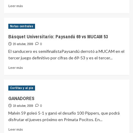
Leer
Leer más
más
sobre
Divisional
Notas centrales
C:
Centro.
Básquet Universitario: Paysandú 69 vs MUCAM 53
C.
20 octubre, 2009
Colón
0
vs
El sanducero es semifinalistaPaysandú derrotó a MUCAM en el
Trouville
tercer juego definitivo por cifras de 69-53 y es el tercer...
Leer
Leer más
más
sobre
Básquet
Cortitas y al pie
Universitario:
Paysandú
GANADORES
69
19 octubre, 2009
vs
0
MUCAM
Malvin 59 goleó 5-1 y ganó el desafío 100 Pippers, que podrá
53
disfrutar el jueves próximo en Primata Pocitos. En...
Leer
Leer más