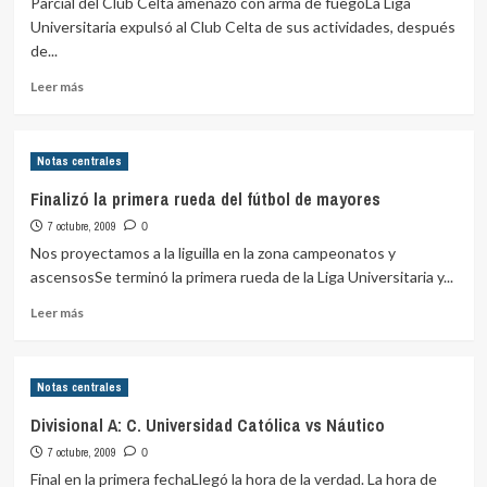
Parcial del Club Celta amenazó con arma de fuegoLa Liga
51
Universitaria expulsó al Club Celta de sus actividades, después
de...
Leer
Leer más
más
sobre
Divisional
Notas centrales
I:
CELTA
Finalizó la primera rueda del fútbol de mayores
fue
7 octubre, 2009
expulsado
0
de
Nos proyectamos a la liguilla en la zona campeonatos y
la
ascensosSe terminó la primera rueda de la Liga Universitaria y...
Liga
Leer
Universitaria
Leer más
más
sobre
Finalizó
Notas centrales
la
primera
Divisional A: C. Universidad Católica vs Náutico
rueda
7 octubre, 2009
del
0
fútbol
Final en la primera fechaLlegó la hora de la verdad. La hora de