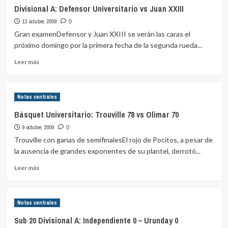
Divisional
Divisional A: Defensor Universitario vs Juan XXIII
A:
13 octubre, 2009
MVCC
0
vs
Gran examenDefensor y Juan XXIII se verán las caras el
Peñarol
próximo domingo por la primera fecha de la segunda rueda...
U.
Leer
Leer más
más
sobre
Divisional
Notas centrales
A:
Defensor
Básquet Universitario: Trouville 78 vs Olimar 70
Universitario
9 octubre, 2009
vs
0
Juan
Trouville con ganas de semifinalesEl rojo de Pocitos, a pesar de
XXIII
la ausencia de grandes exponentes de su plantel, derrotó...
Leer
Leer más
más
sobre
Básquet
Notas centrales
Universitario:
Trouville
Sub 20 Divisional A: Independiente 0 – Urunday 0
78