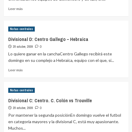
Leer
Leer más
más
sobre
Divisional
Notas centrales
A:
Gomensoro
Divisional D: Centro Gallego – Hebraica
Universitario
28 octubre, 2009
vs
0
CALI
Lo quiere ganar en la canchaCentro Gallego recibirá este
domingo en su complejo a Hebraica, equipo con el que, si...
Leer
Leer más
más
sobre
Divisional
Notas centrales
D:
Centro
Divisional C: Centro. C. Colón vs Trouville
Gallego
28 octubre, 2009
–
0
Hebraica
Por mantener la segunda posiciónEn domingo vuelve el futbol
en categoría mayores y la divisional C, está muy apasionante.
Muchos...