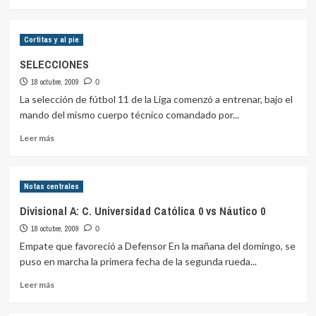
más
sobre
GANADORES
Cortitas y al pie
SELECCIONES
18 octubre, 2009
0
La selección de fútbol 11 de la Liga comenzó a entrenar, bajo el
mando del mismo cuerpo técnico comandado por...
Leer
Leer más
más
sobre
SELECCIONES
Notas centrales
Divisional A: C. Universidad Católica 0 vs Náutico 0
18 octubre, 2009
0
Empate que favoreció a Defensor En la mañana del domingo, se
puso en marcha la primera fecha de la segunda rueda...
Leer
Leer más
más
sobre