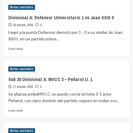
Divisional
Notas centrales
A:
C.
Divisional A: Defensor Universitario 1 vs Juan XXIII 0
Universidad
18 octubre, 2009
Católica
0
0
Llegó a la punta Defensor derrotó por 1 - 0 a su similar de Juan
vs
XXIII, en un partido pobre...
Náutico
Leer
0
Leer más
más
sobre
Divisional
Notas centrales
A:
Defensor
Sub 20 Divisional A: MVCC 3 – Peñarol U. 1
Universitario
17 octubre, 2009
1
0
vs
Se afianza arribaMVCC se quedó con la victoria 3-1 ante
Juan
Peñarol, con claro dominio del partido, seguro en todas sus...
XXIII
Leer
0
Leer más
más
sobre
Sub
Notas centrales
20